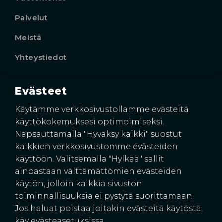
Palvelut
Meistä
Yhteystiedot
Evästeet
Käyntiosoite
Harkkoraudantie 4
Käytämme verkkosivustollamme evästeitä
00700 HELSINKI
käyttökokemuksesi optimoimiseksi.
Napsauttamalla "Hyväksy kaikki" suostut
kaikkien verkkosivustomme evästeiden
käyttöön. Valitsemalla "Hylkää" sallit
ainoastaan välttämättömien evästeiden
käytön, jolloin kaikkia sivuston
toiminnallisuuksia ei pystytä suorittamaan.
Jos haluat poistaa joitakin evästeitä käytöstä,
© 2026 Suomen Rakennussuojat Oy
käy evästeasetuksissa.