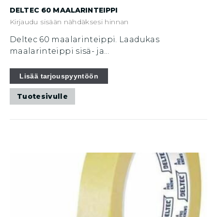
DELTEC 60 MAALARINTEIPPI
Kirjaudu sisään nähdäksesi hinnan
Deltec 60 maalarinteippi. Laadukas
maalarinteippi sisä- ja...
Tällä
Lisää tarjouspyyntöön
tuotteella
Tuotesivulle
on
useampi
muunnelma.
Voit
tehdä
valinnat
tuotteen
sivulla.