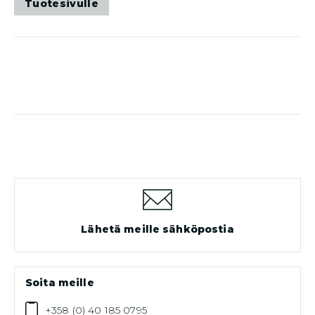
Tuotesivulle
on
useampi
muunnelma.
Voit
tehdä
valinnat
tuotteen
sivulla.
Lähetä meille sähköpostia
Soita meille
+358 (0) 40 185 0795