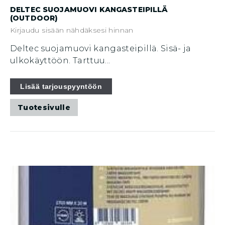
DELTEC SUOJAMUOVI KANGASTEIPILLÄ
(OUTDOOR)
Kirjaudu sisään nähdäksesi hinnan
Deltec suojamuovi kangasteipillä. Sisä- ja
ulkokäyttöön. Tarttuu...
Tällä
Lisää tarjouspyyntöön
tuotteella
Tuotesivulle
on
useampi
muunnelma.
Voit
tehdä
valinnat
tuotteen
sivulla.