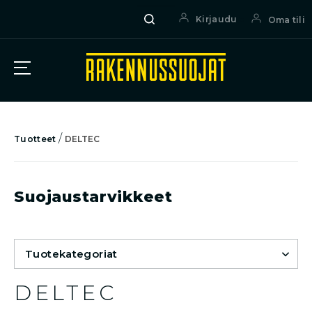
Haku
Etsi:
Kirjaudu
Oma tili
/
Tuotteet
DELTEC
Suojaustarvikkeet
Tuotekategoriat
DELTEC