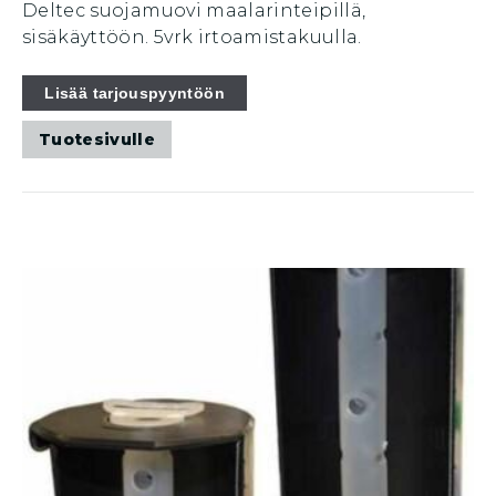
Deltec suojamuovi maalarinteipillä,
sisäkäyttöön. 5vrk irtoamistakuulla.
Tällä
Lisää tarjouspyyntöön
tuotteella
Tuotesivulle
on
useampi
muunnelma.
Voit
tehdä
valinnat
tuotteen
sivulla.