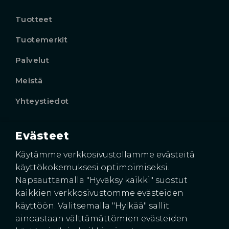
Tuotteet
Tuotemerkit
Palvelut
Meistä
Yhteystiedot
Evästeet
Käyntiosoite
Harkkoraudantie 4
Käytämme verkkosivustollamme evästeitä
00700 HELSINKI
käyttökokemuksesi optimoimiseksi.
Napsauttamalla "Hyväksy kaikki" suostut
kaikkien verkkosivustomme evästeiden
käyttöön. Valitsemalla "Hylkää" sallit
ainoastaan välttämättömien evästeiden