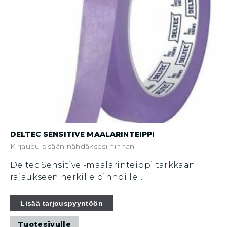
DELTEC SENSITIVE MAALARINTEIPPI
Kirjaudu sisään nähdäksesi hinnan
Deltec Sensitive -maalarinteippi tarkkaan
rajaukseen herkille pinnoille....
Tällä
Lisää tarjouspyyntöön
tuotteella
Tuotesivulle
on