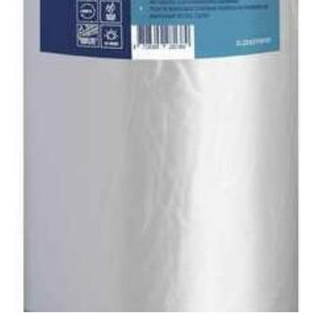
valinnat
tuotteen
sivulla.