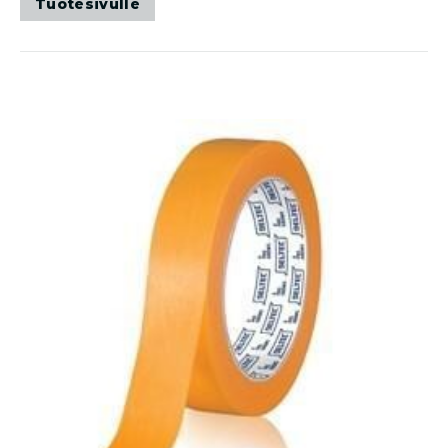
Tuotesivulle
on
useampi
muunnelma.
Voit
tehdä
valinnat
tuotteen
sivulla.