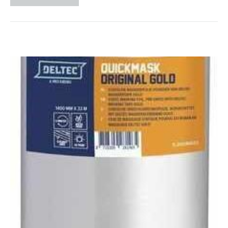
useampi
muunnelma.
Voit
tehdä
valinnat
tuotteen
sivulla.