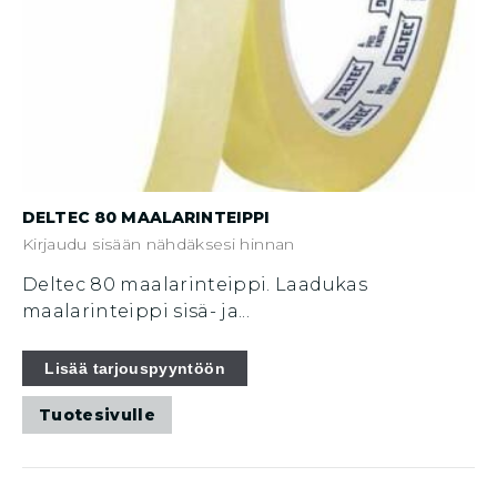
DELTEC 80 MAALARINTEIPPI
Kirjaudu sisään nähdäksesi hinnan
Deltec 80 maalarinteippi. Laadukas
maalarinteippi sisä- ja...
Tällä
Lisää tarjouspyyntöön
tuotteella
Tuotesivulle
on
useampi
muunnelma.