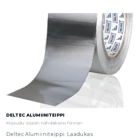
Voit
tehdä
valinnat
tuotteen
sivulla.
DELTEC ALUMIINITEIPPI
Kirjaudu sisään nähdäksesi hinnan
Deltec Alumiiniteippi. Laadukas