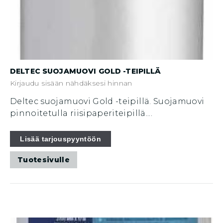
DELTEC SUOJAMUOVI GOLD -TEIPILLÄ
Kirjaudu sisään nähdäksesi hinnan
Deltec suojamuovi Gold -teipillä. Suojamuovi
pinnoitetulla riisipaperiteipillä....
Tällä
Lisää tarjouspyyntöön
tuotteella
Tuotesivulle
on
useampi
muunnelma.
Voit
tehdä