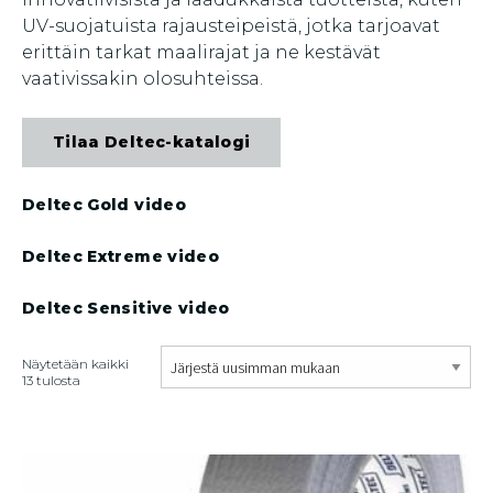
UV-suojatuista rajausteipeistä, jotka tarjoavat
erittäin tarkat maalirajat ja ne kestävät
vaativissakin olosuhteissa.
Tilaa Deltec-katalogi
Deltec Gold video
Deltec Extreme video
Deltec Sensitive video
Näytetään kaikki
Sorted
13 tulosta
by
latest