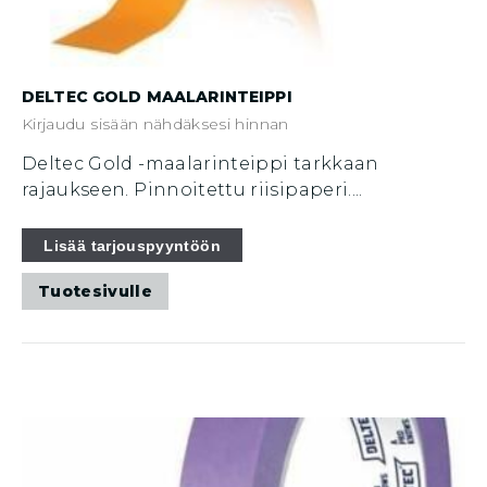
DELTEC GOLD MAALARINTEIPPI
Kirjaudu sisään nähdäksesi hinnan
Deltec Gold -maalarinteippi tarkkaan
rajaukseen. Pinnoitettu riisipaperi....
Tällä
Lisää tarjouspyyntöön
tuotteella
Tuotesivulle
on
useampi
muunnelma.
Voit
tehdä
valinnat
tuotteen
sivulla.