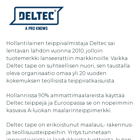
Hollantilainen teippivalmistaja Deltec sai
lentävän lähdön vuonna 2010, jolloin
tuotemerkki lanseerattiin markkinoille. Vaikka
Deltec tape on suhteellisen nuori, sen taustalla
oleva organisaatio omaa yli 20 vuoden
kokemuksen teollisista teippiratkaisuista.
Hollannissa 90% ammattimaalareista käyttää
Deltec teippejä ja Euroopassa se on nopeimmin
kasvava A-luokan maalarinteippimerkki.
Deltec tape on erikoistunut maalaus,- rakennus-
ja teollisuusteippeihin. Yritys tunnetaan
innovatiivisista ja laadukkaista tuotteista, kuten