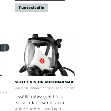
Tuotesivulle
SCOTT VISION KOKONAAMARI
Kirjaudu sisään nähdäksesi hinnan
nnan
Hyvällä näkyvyydellä ja
istuvuudella varustettu
kokonaamari vaativiin...