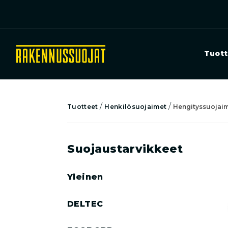
Tuott
/
/
Tuotteet
Henkilösuojaimet
Hengityssuojai
Suojaustarvikkeet
Yleinen
DELTEC