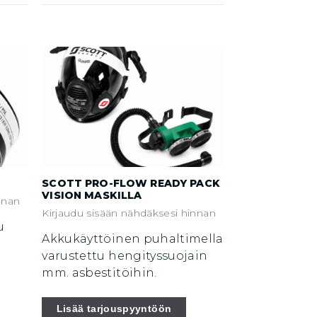
SCOTT PRO-FLOW READY PACK
VISION MASKILLA
nnan
Kirjaudu sisään nähdäksesi hinnan
u
Akkukäyttöinen puhaltimella
varustettu hengityssuojain
mm. asbestitöihin.
Lisää tarjouspyyntöön