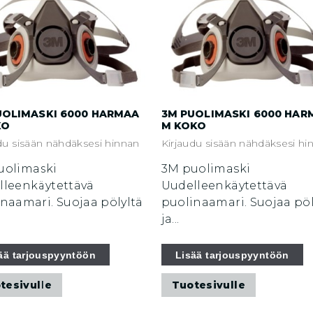
UOLIMASKI 6000 HARMAA
3M PUOLIMASKI 6000 HAR
KO
M KOKO
du sisään nähdäksesi hinnan
Kirjaudu sisään nähdäksesi hi
uolimaski
3M puolimaski
lleenkäytettävä
Uudelleenkäytettävä
naamari. Suojaa pölyltä
puolinaamari. Suojaa pöl
ja...
ää tarjouspyyntöön
Lisää tarjouspyyntöön
tesivulle
Tuotesivulle