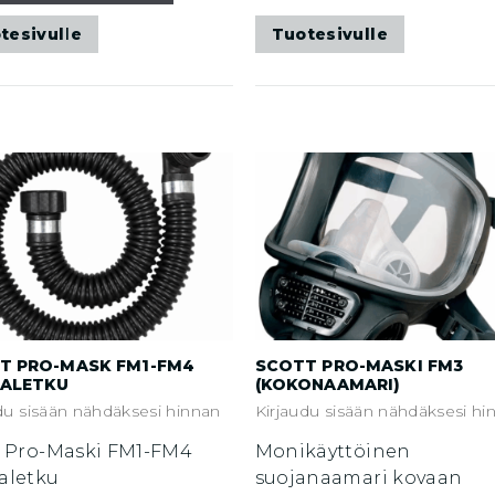
tesivulle
Tuotesivulle
T PRO-MASK FM1-FM4
SCOTT PRO-MASKI FM3
ALETKU
(KOKONAAMARI)
du sisään nähdäksesi hinnan
Kirjaudu sisään nähdäksesi hi
t Pro-Maski FM1-FM4
Monikäyttöinen
aletku
suojanaamari kovaan