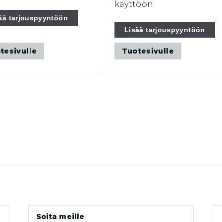
käyttöön.
ää tarjouspyyntöön
Lisää tarjouspyyntöön
tesivulle
Tuotesivulle
Soita meille