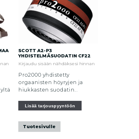
MAA
SCOTT A2-P3
YHDISTELMÄSUODATIN CF22
nnan
Kirjaudu sisään nähdäksesi hinnan
Pro2000 yhdistetty
orgaanisten höyryjen ja
yltä
hiukkasten suodatin...
Lisää tarjouspyyntöön
Tuotesivulle