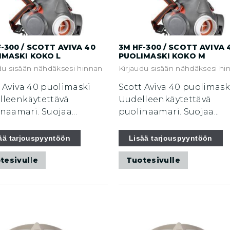
-300 / SCOTT AVIVA 40
3M HF-300 / SCOTT AVIVA 
IMASKI KOKO L
PUOLIMASKI KOKO M
du sisään nähdäksesi hinnan
Kirjaudu sisään nähdäksesi hi
 Aviva 40 puolimaski
Scott Aviva 40 puolimask
lleenkäytettävä
Uudelleenkäytettävä
naamari. Suojaa...
puolinaamari. Suojaa...
ää tarjouspyyntöön
Lisää tarjouspyyntöön
tesivulle
Tuotesivulle