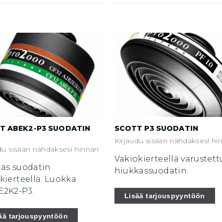
T ABEK2-P3 SUODATIN
SCOTT P3 SUODATIN
Kirjaudu sisään nähdäksesi hi
du sisään nähdäksesi hinnan
Vakiokierteellä varustett
jas suodatin
hiukkassuodatin.
kierteellä. Luokka
E2K2-P3.
Lisää tarjouspyyntöön
ää tarjouspyyntöön