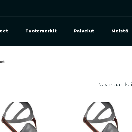
eet
Tuotemerkit
Palvelut
Meistä
met
Näytetään kai