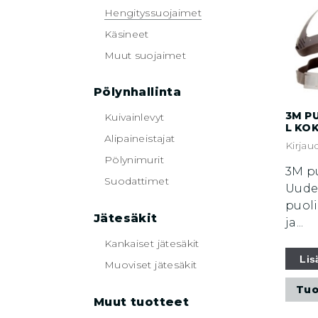
Hengityssuojaimet
Käsineet
Muut suojaimet
Pölynhallinta
3M P
Kuivainlevyt
L KO
Alipaineistajat
Kirjau
Pölynimurit
3M p
Suodattimet
Uude
puoli
Jätesäkit
ja...
Kankaiset jätesäkit
Lis
Muoviset jätesäkit
Tuo
Muut tuotteet