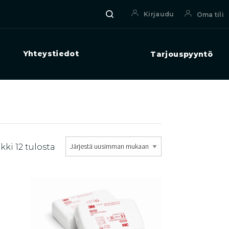
Haku
Etsi:
Kirjaudu
Oma tili
Yhteystiedot
Tarjouspyyntö
Sorted
kki 12 tulosta
by
latest