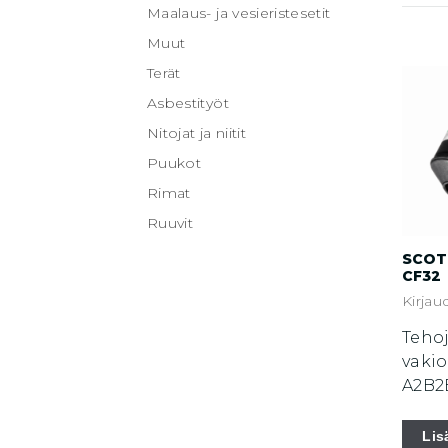
Maalaus- ja vesieristesetit
Muut
Terät
Asbestityöt
Nitojat ja niitit
Puukot
Rimat
Ruuvit
SCOT
CF32
Kirjau
Teho
vakio
A2B2
Lis