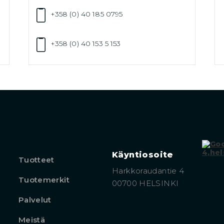
+358 (0) 40 185 0795
+358 (0) 40 153 5 153
Käyntiosoite
Tuotteet
Harkkoraudantie 4
Tuotemerkit
00700 HELSINKI
Palvelut
Meistä