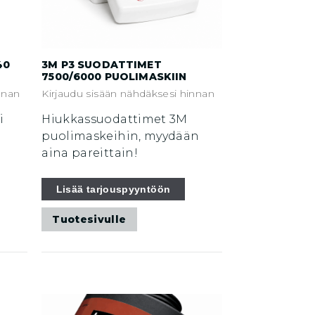
40
3M P3 SUODATTIMET
7500/6000 PUOLIMASKIIN
nnan
Kirjaudu sisään nähdäksesi hinnan
i
Hiukkassuodattimet 3M
puolimaskeihin, myydään
aina pareittain!
Lisää tarjouspyyntöön
Tuotesivulle