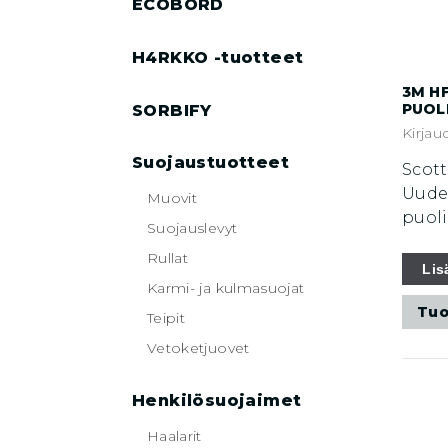
ECOBORD
H4RKKO -tuotteet
3M HF
PUOL
SORBIFY
Kirjau
Suojaustuotteet
Scott
Uude
Muovit
puoli
Suojauslevyt
Rullat
Lis
Karmi- ja kulmasuojat
Tuo
Teipit
Vetoketjuovet
Henkilösuojaimet
Haalarit