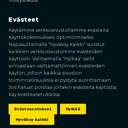
Yhteystiedot
Evästeet
Käyntiosoite
Harkkoraudantie 4
Käytämme verkkosivustollamme evästeitä
00700 HELSINKI
käyttökokemuksesi optimoimiseksi.
Napsauttamalla "Hyväksy kaikki" suostut
kaikkien verkkosivustomme evästeiden
käyttöön. Valitsemalla "Hylkää" sallit
ainoastaan välttämättömien evästeiden
käytön, jolloin kaikkia sivuston
toiminnallisuuksia ei pystytä suorittamaan.
Jos haluat poistaa joitakin evästeitä käytöstä,
© 2026 Suomen Rakennussuojat Oy
käy evästeasetuksissa.
Pidätämme oikeuden hinnanmuutoksiin.
Tietosuojaseloste
|
Evästeasetukset
Evästeasetukset
Hylkää
Hyväksy kaikki