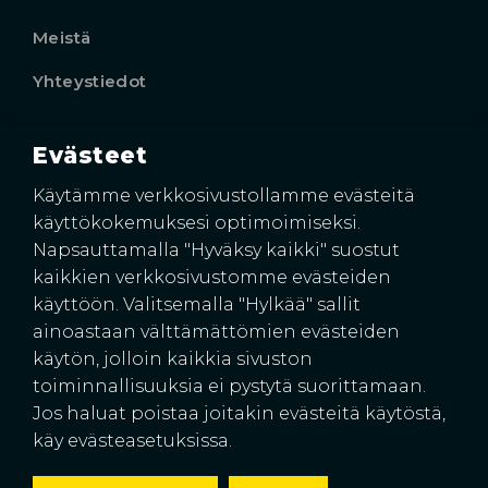
Meistä
Yhteystiedot
Evästeet
Käyntiosoite
Harkkoraudantie 4
Käytämme verkkosivustollamme evästeitä
00700 HELSINKI
käyttökokemuksesi optimoimiseksi.
Napsauttamalla "Hyväksy kaikki" suostut
kaikkien verkkosivustomme evästeiden
käyttöön. Valitsemalla "Hylkää" sallit
ainoastaan välttämättömien evästeiden
käytön, jolloin kaikkia sivuston
toiminnallisuuksia ei pystytä suorittamaan.
Jos haluat poistaa joitakin evästeitä käytöstä,
© 2026 Suomen Rakennussuojat Oy
käy evästeasetuksissa.
Pidätämme oikeuden hinnanmuutoksiin.
Tietosuojaseloste