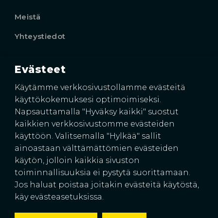
Meistä
Yhteystiedot
Evästeet
Käyntiosoite
Harkkoraudantie 4
Käytämme verkkosivustollamme evästeitä
00700 HELSINKI
käyttökokemuksesi optimoimiseksi.
Napsauttamalla "Hyväksy kaikki" suostut
kaikkien verkkosivustomme evästeiden
käyttöön. Valitsemalla "Hylkää" sallit
ainoastaan välttämättömien evästeiden
käytön, jolloin kaikkia sivuston
toiminnallisuuksia ei pystytä suorittamaan.
Jos haluat poistaa joitakin evästeitä käytöstä,
© 2026 Suomen Rakennussuojat Oy
käy evästeasetuksissa.
Pidätämme oikeuden hinnanmuutoksiin.
Tietosuojaseloste