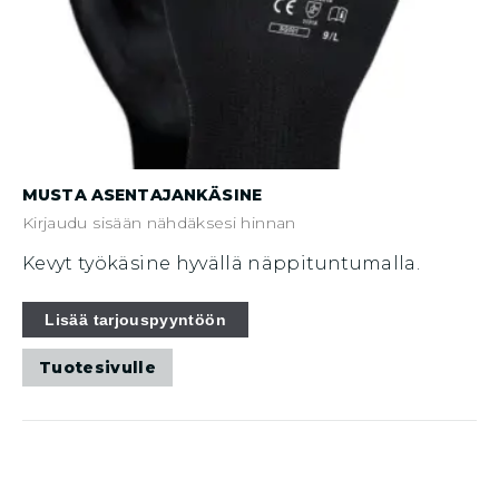
MUSTA ASENTAJANKÄSINE
Kirjaudu sisään nähdäksesi hinnan
Kevyt työkäsine hyvällä näppituntumalla.
Tällä
Lisää tarjouspyyntöön
tuotteella
Tuotesivulle
on
useampi
muunnelma.
Voit
tehdä