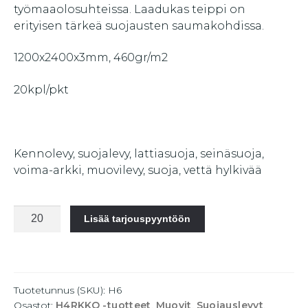
työmaaolosuhteissa. Laadukas teippi on
erityisen tärkeä suojausten saumakohdissa.
1200x2400x3mm, 460gr/m2
20kpl/pkt
Kennolevy, suojalevy, lattiasuoja, seinäsuoja,
voima-arkki, muovilevy, suoja, vettä hylkivää
H4RKKO
Lisää tarjouspyyntöön
Kennolevy
1200x2400x3mm,
460gr/m2
määrä
Tuotetunnus (SKU):
H6
Osastot:
H4RKKO -tuotteet
,
Muovit
,
Suojauslevyt
,