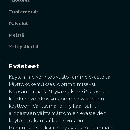
Tuotteet
Tuotemerkit
Palvelut
Meistä
Yhteystiedot
Evästeet
Käyntiosoite
Harkkoraudantie 4
Käytämme verkkosivustollamme evästeitä
00700 HELSINKI
käyttökokemuksesi optimoimiseksi.
Napsauttamalla "Hyväksy kaikki" suostut
kaikkien verkkosivustomme evästeiden
käyttöön. Valitsemalla "Hylkää" sallit
ainoastaan välttämättömien evästeiden
käytön, jolloin kaikkia sivuston
toiminnallisuuksia ei pystytä suorittamaan.