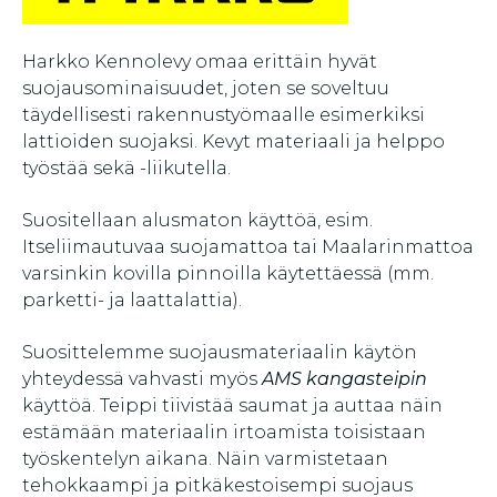
Harkko Kennolevy omaa erittäin hyvät
suojausominaisuudet, joten se soveltuu
täydellisesti rakennustyömaalle esimerkiksi
lattioiden suojaksi. Kevyt materiaali ja helppo
työstää sekä -liikutella.
Suositellaan alusmaton käyttöä, esim.
Itseliimautuvaa suojamattoa tai Maalarinmattoa
varsinkin kovilla pinnoilla käytettäessä (mm.
parketti- ja laattalattia).
Suosittelemme suojausmateriaalin käytön
yhteydessä vahvasti myös
AMS kangasteipin
käyttöä. Teippi tiivistää saumat ja auttaa näin
estämään materiaalin irtoamista toisistaan
työskentelyn aikana. Näin varmistetaan
tehokkaampi ja pitkäkestoisempi suojaus