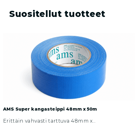
Suositellut tuotteet
AMS Super kangasteippi 48mm x 50m
H
Erittäin vahvasti tarttuva 48mm x...
H