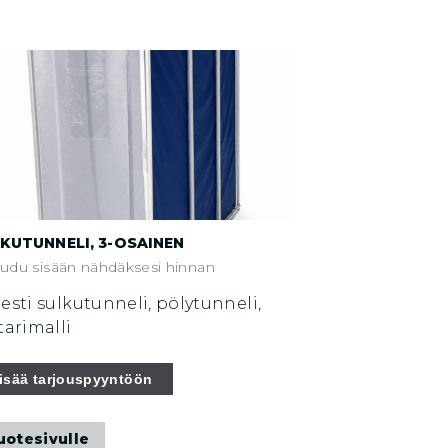
KUTUNNELI, 3-OSAINEN
audu sisään nähdäksesi hinnan
esti sulkutunneli, pölytunneli,
tarimalli
isää tarjouspyyntöön
uotesivulle