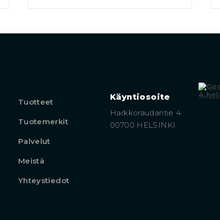
Käyntiosoite
Tuotteet
Harkkoraudantie 4
Tuotemerkit
00700 HELSINKI
Palvelut
Meistä
Yhteystiedot