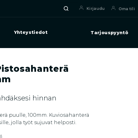
Haku
Etsi:
Kirjaudu
Oma tili
Yhteystiedot
Tarjouspyyntö
Pistosahanterä
0mm
nähdäksesi hinnan
terä puulle, 100mm. Kuviosahanterä
lle, jolla työt sujuvat helposti.
)