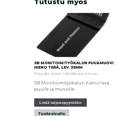
Tutustu myös
SB MONITOIMITYÖKALUN PUU&MUOVI
HIENO TERÄ, LEV. 35MM
Kirjaudu sisään nähdäksesi hinnan
SB Monitoimityökalun hieno terä
puulle ja muoville....
Lisää tarjouspyyntöön
Tuotesivulle