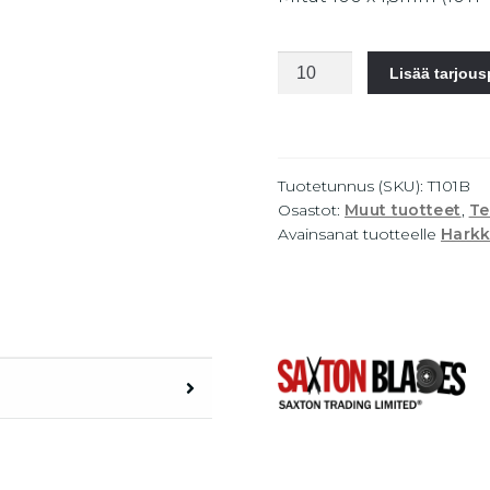
SB
Lisää tarjou
Kuvio-
/
Pistosahanterä
puulle,
Tuotetunnus (SKU):
T101B
100mm
Osastot:
Muut tuotteet
,
Te
määrä
Avainsanat tuotteelle
Hark