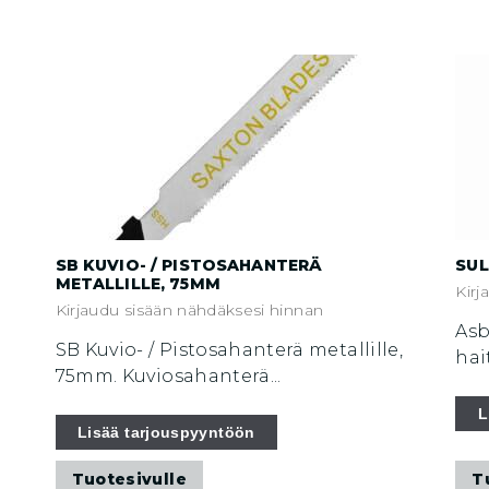
SB KUVIO- / PISTOSAHANTERÄ
SUL
METALLILLE, 75MM
Kirj
Kirjaudu sisään nähdäksesi hinnan
Asb
SB Kuvio- / Pistosahanterä metallille,
hai
75mm. Kuviosahanterä...
L
Lisää tarjouspyyntöön
Tuotesivulle
T