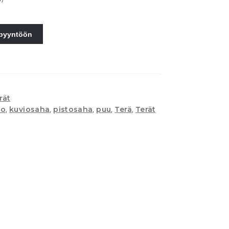
spyyntöön
rät
ko
,
kuviosaha
,
pistosaha
,
puu
,
Terä
,
Terät