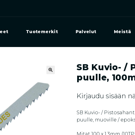
eet
Tuotemerkit
Palvelut
Meistä
SB Kuvio- / 
puulle, 10
🔍
Kirjaudu sisään 
SB Kuvio- / Pistosahan
puulle, muoville / epoksi
Mitat 100 x 1,3mm (10TPI