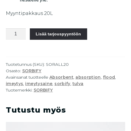
Myyntipakkaus 20L
SORBIFY
Lisää tarjouspyyntöön
ALL
imeytysaine
20L
määrä
Tuotetunnus (SKU):
SORALL20
Osasto:
SORBIFY
Avainsanat tuotteelle
Absorbent
,
absorption
,
flood
,
imeytys
,
imeytysaine
,
sorbify
,
tulva
Tuotemerkki:
SORBIFY
Tutustu myös