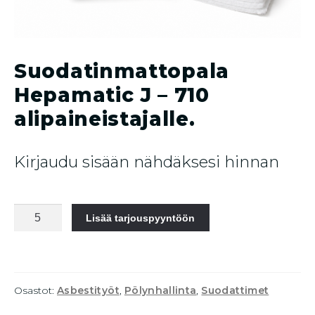
Suodatinmattopala
Hepamatic J – 710
alipaineistajalle.
Kirjaudu sisään nähdäksesi hinnan
Suodatinmattopala
Lisää tarjouspyyntöön
Hepamatic
J
-
710
Osastot:
Asbestityöt
,
Pölynhallinta
,
Suodattimet
alipaineistajalle.