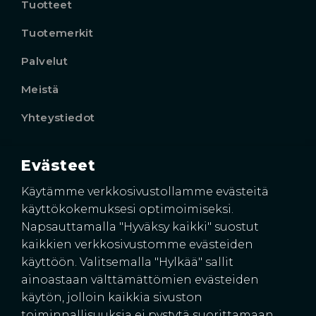
Tuotteet
Tuotemerkit
Palvelut
Meistä
Yhteystiedot
Evästeet
Käyntiosoite
Harkkoraudantie 4
Käytämme verkkosivustollamme evästeitä
00700 HELSINKI
käyttökokemuksesi optimoimiseksi.
Napsauttamalla "Hyväksy kaikki" suostut
kaikkien verkkosivustomme evästeiden
käyttöön. Valitsemalla "Hylkää" sallit
ainoastaan välttämättömien evästeiden
käytön, jolloin kaikkia sivuston
toiminnallisuuksia ei pystytä suorittamaan.