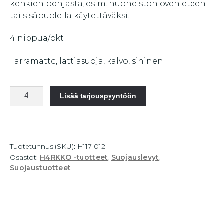
kenkien pohjasta, esim. huoneiston oven eteen
tai sisäpuolella käytettäväksi.
4 nippua/pkt
Tarramatto, lattiasuoja, kalvo, sininen
H4RKKO
Lisää tarjouspyyntöön
Tarramatto
600x900cm,
30
kalvoa
Tuotetunnus (SKU):
H117-012
määrä
Osastot:
H4RKKO -tuotteet
,
Suojauslevyt
,
Suojaustuotteet