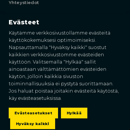
Yhteystiedot
Evästeet
Käyntiosoite
Harkkoraudantie 4
Käytämme verkkosivustollamme evästeitä
00700 HELSINKI
käyttökokemuksesi optimoimiseksi.
Napsauttamalla "Hyväksy kaikki" suostut
kaikkien verkkosivustomme evästeiden
käyttöön. Valitsemalla "Hylkää" sallit
ainoastaan välttämättömien evästeiden
käytön, jolloin kaikkia sivuston
toiminnallisuuksia ei pystytä suorittamaan.
Jos haluat poistaa joitakin evästeitä käytöstä,
© 2026 Suomen Rakennussuojat Oy
käy evästeasetuksissa.
Pidätämme oikeuden hinnanmuutoksiin.
Tietosuojaseloste
|
Evästeasetukset
Evästeasetukset
Hylkää
Hyväksy kaikki