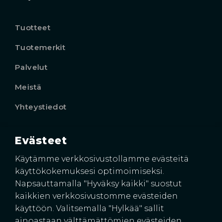
Tuotteet
Tuotemerkit
Palvelut
Meistä
Yhteystiedot
Evästeet
Käyntiosoite
Harkkoraudantie 4
Käytämme verkkosivustollamme evästeitä
00700 HELSINKI
käyttökokemuksesi optimoimiseksi.
Napsauttamalla "Hyväksy kaikki" suostut
kaikkien verkkosivustomme evästeiden
käyttöön. Valitsemalla "Hylkää" sallit
ainoastaan välttämättömien evästeiden