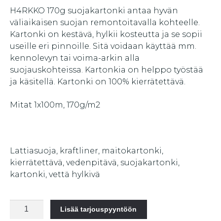
H4RKKO 170g suojakartonki antaa hyvän
väliaikaisen suojan remontoitavalla kohteelle.
Kartonki on kestävä, hylkii kosteutta ja se sopii
useille eri pinnoille. Sitä voidaan käyttää mm.
kennolevyn tai voima-arkin alla
suojauskohteissa. Kartonkia on helppo työstää
ja käsitellä. Kartonki on 100% kierrätettävä.
Mitat 1x100m, 170g/m2
Lattiasuoja, kraftliner, maitokartonki,
kierrätettävä, vedenpitävä, suojakartonki,
kartonki, vettä hylkivä
H4RKKO
Lisää tarjouspyyntöön
Suojakartonki