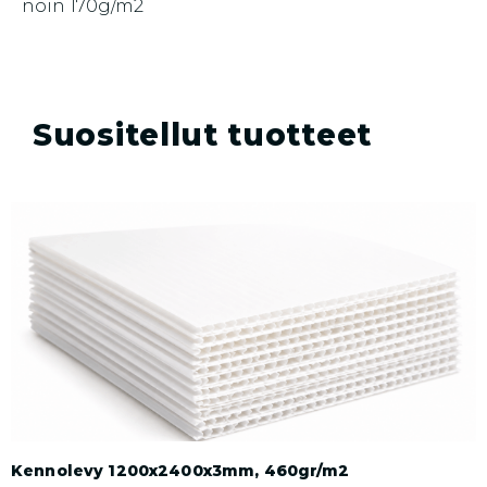
noin 170g/m2
Suositellut tuotteet
Kennolevy 1200x2400x3mm, 460gr/m2
H