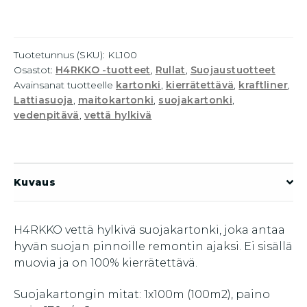
100m2,
170g
määrä
Tuotetunnus (SKU):
KL100
Osastot:
H4RKKO -tuotteet
,
Rullat
,
Suojaustuotteet
Avainsanat tuotteelle
kartonki
,
kierrätettävä
,
kraftliner
,
Lattiasuoja
,
maitokartonki
,
suojakartonki
,
vedenpitävä
,
vettä hylkivä
Kuvaus
H4RKKO vettä hylkivä suojakartonki, joka antaa
hyvän suojan pinnoille remontin ajaksi. Ei sisällä
muovia ja on 100% kierrätettävä.
Suojakartongin mitat: 1x100m (100m2), paino