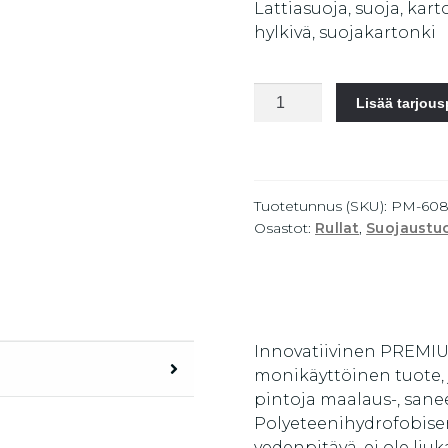
Lattiasuoja, suoja, kart
hylkivä, suojakartonki
Ohut,
Lisää tarjou
Premium
-
luokan
suojapaperi
Tuotetunnus (SKU):
PM-608
30cm
Osastot:
Rullat
,
Suojaustu
määrä
Innovatiivinen PREMIU
monikäyttöinen tuote,
pintoja maalaus-, sanee
Polyeteenihydrofobise
vedenpitävä, ei ole liuk