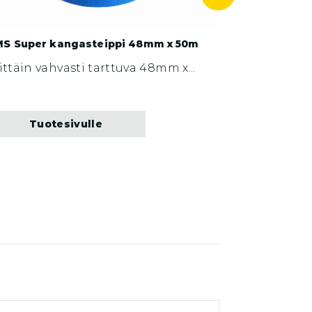
S Super kangasteippi 48mm x 50m
ittäin vahvasti tarttuva 48mm x...
Tuotesivulle
Tuot