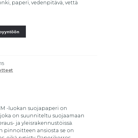
onki, paperi, vedenpitävä, vettä
spyyntöön
15
otteet
M -luokan suojapaperi on
 joka on suunniteltu suojaamaan
raus- ja yleisrakennustöissä.
n pinnoitteen ansiosta se on
as, eikä rypisty. Paperikerros