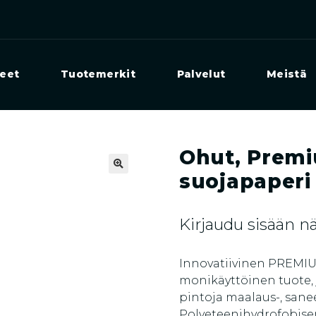
eet
Tuotemerkit
Palvelut
Meistä
Ohut, Premi
suojapaperi
🔍
Kirjaudu sisään 
Innovatiivinen PREMIU
monikäyttöinen tuote,
pintoja maalaus-, sanee
Polyeteenihydrofobise