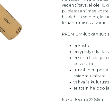
vedenpitävä, ei ole liuk
puolestaan ​​imee koste
huolehtia seinien, latt
likaantumisesta viimeis
PREMIUM-luokan suoja
ei kastu
ei rypisty eikä lui
ei siirrä likaa ja 
kosteutta
turvallinen porta
asianmukaisesti
vahva ja kulutust
erittäin helppo 
Koko: 30cm x 22,86m