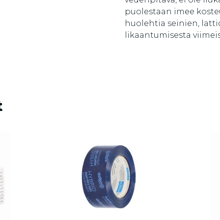
puolestaan ​​imee koste
huolehtia seinien, latt
likaantumisesta viimeis
t