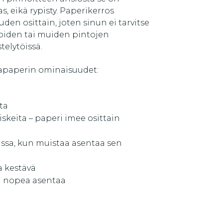
as, eikä rypisty. Paperikerros
uden osittain, joten sinun ei tarvitse
ioiden tai muiden pintojen
telytöissä.
paperin ominaisuudet:
sta
roiskeita – paperi imee osittain
issa, kun muistaa asentaa sen
a kestävä
ja nopea asentaa