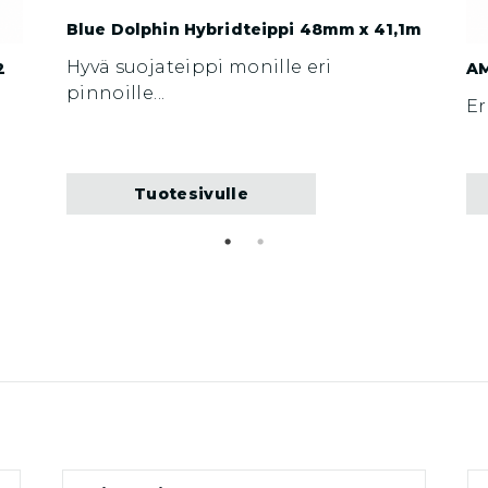
Blue Dolphin Hybridteippi 48mm x 41,1m
Hyvä suojateippi monille eri
2
AM
pinnoille...
Er
Tuotesivulle