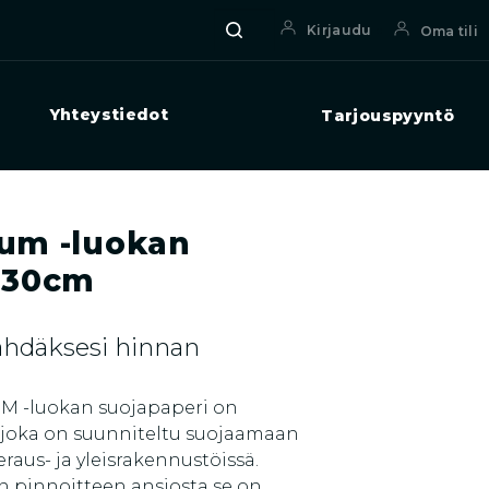
Haku
Etsi:
Kirjaudu
Oma tili
Yhteystiedot
Tarjouspyyntö
um -luokan
 30cm
nähdäksesi hinnan
M -luokan suojapaperi on
 joka on suunniteltu suojaamaan
raus- ja yleisrakennustöissä.
n pinnoitteen ansiosta se on