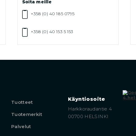
Soita meille
+358 (0) 40 185 0795
+358 (0) 40 153 5 153
Käyntiosoite
Tuotteet
Harkkoraudantie 4
Tuotemerkit
00700 HELSINKI
Palvelut